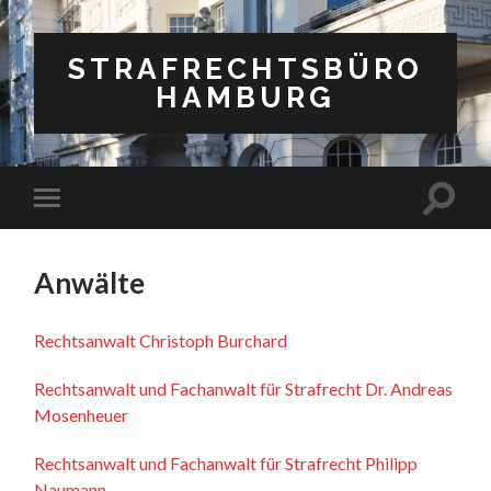
STRAFRECHTSBÜRO
HAMBURG
Suchfe
Mobile-
ein-/a
Menü
ein-/ausblenden
Anwälte
Rechtsanwalt Christoph Burchard
Rechtsanwalt und Fachanwalt für Strafrecht Dr. Andreas
Mosenheuer
Rechtsanwalt und Fachanwalt für Strafrecht Philipp
Naumann