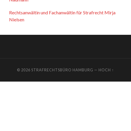
Rechtsanwältin und Fachanwältin für Strafrecht Mirja
Nielsen
© 2026
STRAFRECHTSBÜRO HAMBURG
—
HOCH ↑